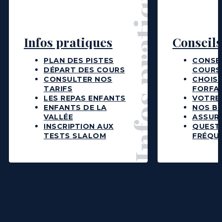
Infos pratiques
Infos pratiques
Conseils
PLAN DES PISTES
CONSEI
DÉPART DES COURS
COURS
CONSULTER NOS
CHOISI
TARIFS
FORFA
LES REPAS ENFANTS
VOTRE 
ENFANTS DE LA
NOS B
VALLÉE
ASSUR
INSCRIPTION AUX
QUEST
TESTS SLALOM
FRÉQU