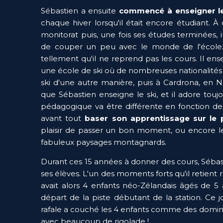
Sébastien a ensuite
 commencé à enseigner le
chaque hiver lorsqu'il était encore étudiant. À c
monitorat puis, une fois ses études terminées, 
de couper un peu avec le monde de l'école. Il 
tellement qu'il ne reprend pas les cours. Il ens
une école de ski où de nombreuses nationalités é
ski d'une autre manière, puis à Cardrona, en Nou
que Sébastien enseigne le ski, et il adore toujo
pédagogique va être différente en fonction de la
avant tout
 baser son apprentissage sur le p
plaisir de passer un bon moment, ou encore le p
fabuleux paysages montagnards.
Durant ces 15 années à donner des cours, Sébast
ses élèves. L'un des moments forts qu'il retient r
avait alors 4 enfants néo-Zélandais âgés de 5 a
départ de la piste débutant de la station. Ce jou
rafale a couché les 4 enfants comme des domi
avec beaucoup de rigolade !