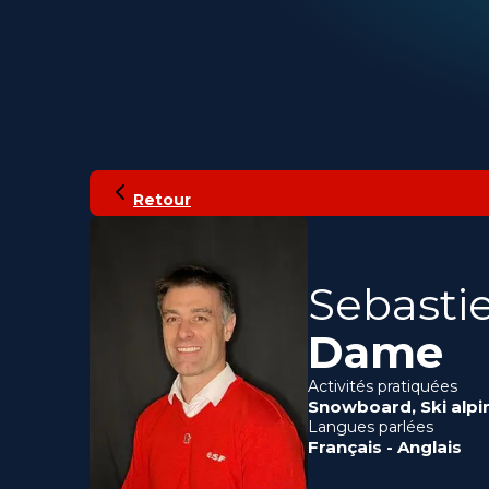
Retour
Sebasti
Dame
Activités pratiquées
Snowboard
,
Ski alpi
Langues parlées
Français
-
Anglais