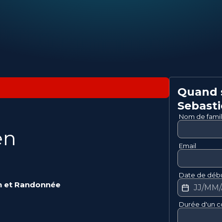
Quand s
Sebast
Nom de famil
en
Email
Date de débu
n
et
Randonnée
Durée d'un c