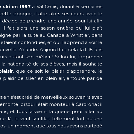
 ski
en 1997
 à Val Cenis, durant 6 semaines 
ette époque, il allie alors ses cours avec le 
il décide de prendre une année pour lui afin 
fait alors une saison entière qui lui plaît 
eigne par la suite au Canada à Whistler, dans 
taient confondues, et où il apprend à voir le 
velle-Zélande. Aujourd'hui, cela fait 15 ans 
urs autant son métier ! Selon lui, l'approche 
 nationalité de ses élèves, mais il souhaite 
laisir
, que ce soit le plaisir d'apprendre, le 
laisir de skier en plein air, entouré par de 
ien s'est créé de merveilleux souvenirs avec 
emonte lorsqu'il était moniteur à Cardrona : il 
ns, et tous faisaient la queue pour aller au 
r-là, le vent soufflait tellement fort qu'une 
nos, un moment que tous nous avons partagé 