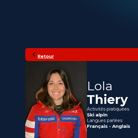
Retour
Lola
Thiery
Activités pratiquées
Ski alpin
Langues parlées
Français
-
Anglais