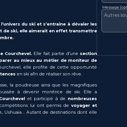
Message (opt
’univers du ski et s’entraîne à dévaler les 
de ski, elle aimerait en effet transmettre 
nombre.
de Courchevel.
 Elle fait partie d’une 
section 
parer au mieux au métier de moniteur de 
ourchevel, elle profite de cette opportunité 
étences
 en ski afin de réaliser son rêve.
tesse, la poudreuse ainsi que les magnifiques 
oussée à devenir monitrice de ski. Elle a 
Courchevel 
et participé à de
 nombreuses 
 compétitions lui ont permis de 
voyager et 
, Ushuaia… Autant de destinations dont elle 