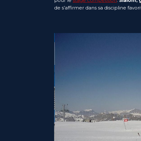
pour le
stage compétition
.
Slalom, g
de s’affirmer dans sa discipline favori