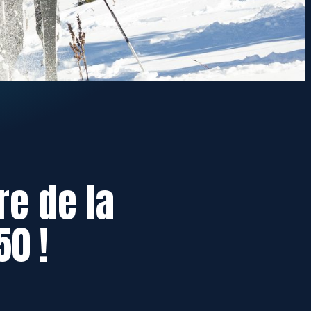
e de la
50 !