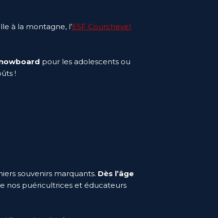
le à la montagne, l’
ESF Courchevel
 snowboard
pour les adolescents ou
oûts !
miers souvenirs marquants.
Dès l’âge
de nos puéricultrices et éducateurs