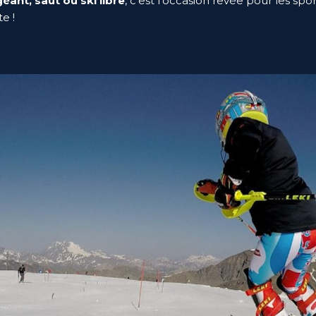
éant, saut ou ski libre
, c’est l’occasion rêvée pour les sp
te !