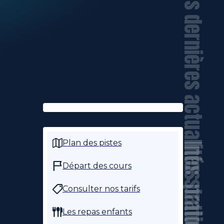
Nos dernières actualités station
Plan des pistes
Infos pratiques
Départ des cours
Consulter nos tarifs
Les repas enfants